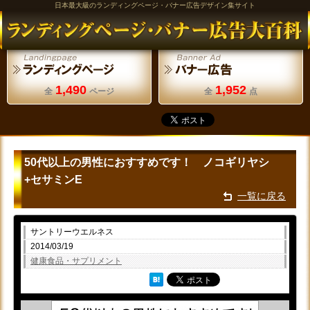
日本最大級のランディングページ・バナー広告デザイン集サイト
1,490
1,952
全
ページ
全
点
50代以上の男性におすすめです！ ノコギリヤシ
+セサミンE
一覧に戻る
サントリーウエルネス
2014/03/19
健康食品・サプリメント