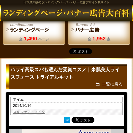
日本最大級のランディングページ・バナー広告デザイン集サイト
1,490
1,952
全
ページ
全
点
ハワイ高級スパも選んだ受賞コスメ｜米肌美人ライ
スフォース トライアルキット
一覧に戻る
アイム
2014/10/16
スキンケア・メイク