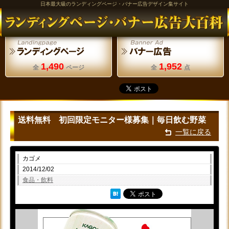
日本最大級のランディングページ・バナー広告デザイン集サイト
1,490
1,952
全
ページ
全
点
送料無料 初回限定モニター様募集｜毎日飲む野菜
一覧に戻る
カゴメ
2014/12/02
食品・飲料