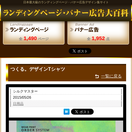
日本最大級のランディングページ・バナー広告デザイン集サイト
1,490
1,952
全
ページ
全
点
つくる。デザインTシャツ
一覧に戻る
シルクマスター
2015/05/26
日用品