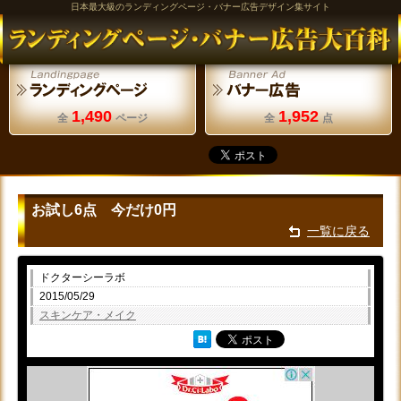
日本最大級のランディングページ・バナー広告デザイン集サイト
1,490
1,952
全
ページ
全
点
お試し6点 今だけ0円
一覧に戻る
ドクターシーラボ
2015/05/29
スキンケア・メイク