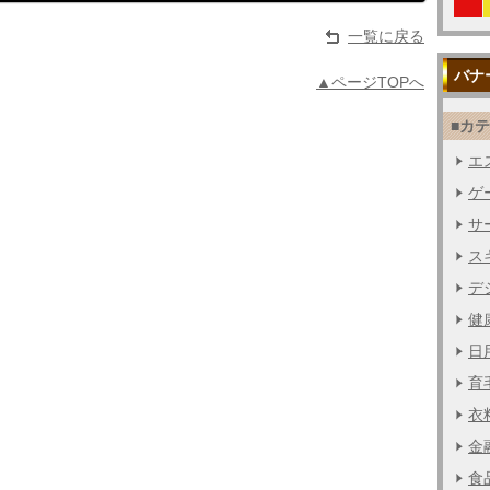
一覧に戻る
バナ
▲ページTOPへ
■カ
エス
ゲー
サー
ス
デジ
健
日用
育毛
衣料
金融
食品