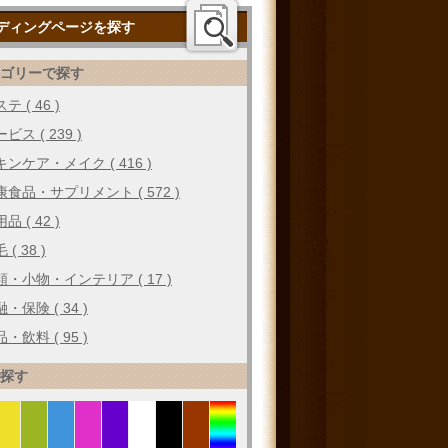
ディングページを探す
テゴリーで探す
テ ( 46 )
ビス ( 239 )
キンケア・メイク ( 416 )
康食品・サプリメント ( 572 )
品 ( 42 )
 ( 38 )
類・小物・インテリア ( 17 )
・保険 ( 34 )
・飲料 ( 95 )
で探す