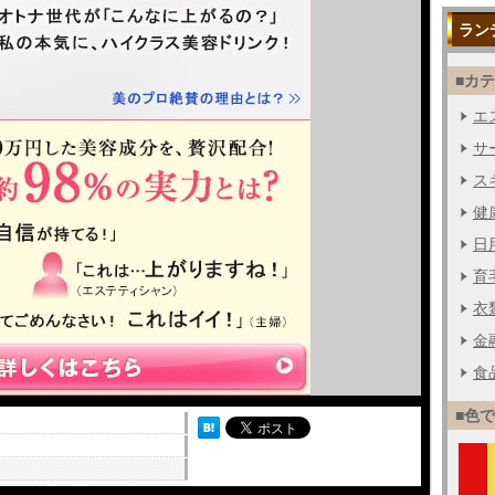
ラン
■カ
エス
サー
ス
健
日用
育毛
衣
金融
食品
■色