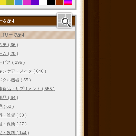
ーを探す
テゴリーで探す
テ ( 66 )
ム ( 20 )
ビス ( 296 )
キンケア・メイク ( 646 )
タル機器 ( 55 )
康食品・サプリメント ( 555 )
品 ( 64 )
 ( 62 )
・雑貨 ( 39 )
・保険 ( 27 )
・飲料 ( 144 )