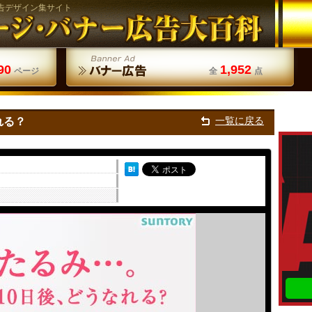
告デザイン集サイト
90
1,952
ページ
全
点
一覧に戻る
れる？