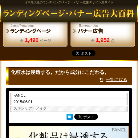
日本最大級のランディングページ・バナー広告デザイン集サイト
1,490
1,952
全
ページ
全
点
化粧水は浸透する。だから成分にこだわる。
一覧に戻る
FANCL
2015/06/01
スキンケア・メイク