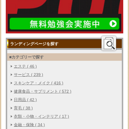
ランディングページを探す
■カテゴリーで探す
エステ ( 46 )
サービス ( 239 )
スキンケア・メイク ( 416 )
健康食品・サプリメント ( 572 )
日用品 ( 42 )
育毛 ( 38 )
衣類・小物・インテリア ( 17 )
金融・保険 ( 34 )