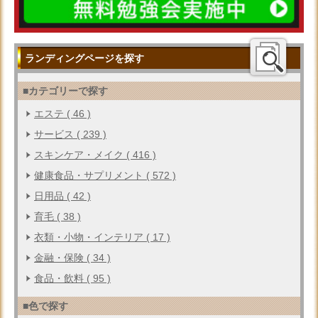
ランディングページを探す
■カテゴリーで探す
エステ ( 46 )
サービス ( 239 )
スキンケア・メイク ( 416 )
健康食品・サプリメント ( 572 )
日用品 ( 42 )
育毛 ( 38 )
衣類・小物・インテリア ( 17 )
金融・保険 ( 34 )
食品・飲料 ( 95 )
■色で探す