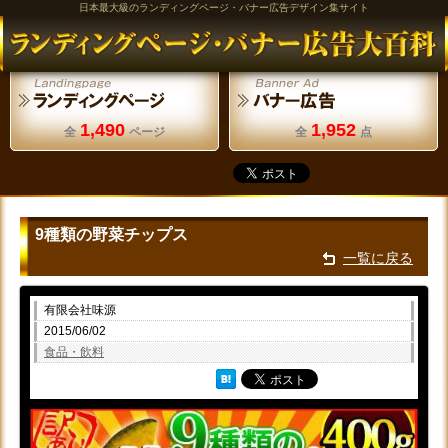
日本最大級のランディングページ・バナー広告デザイン集サイト
1,490
1,952
全
ページ
全
点
9種類の野菜チップス
一覧に戻る
有限会社味源
2015/06/02
食品・飲料