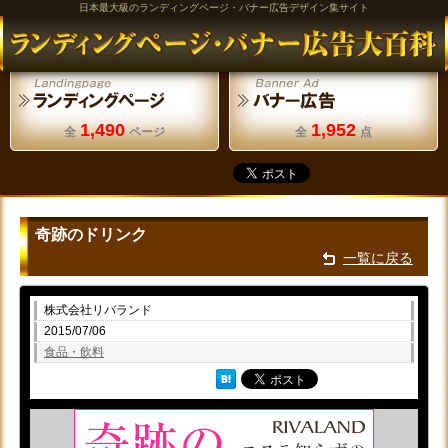
日本最大級のランディングページ・バナー広告デザイン集サイト
1,490
1,952
全
ページ
全
点
奇跡のドリンク
一覧に戻る
株式会社リバランド
2015/07/06
食品・飲料