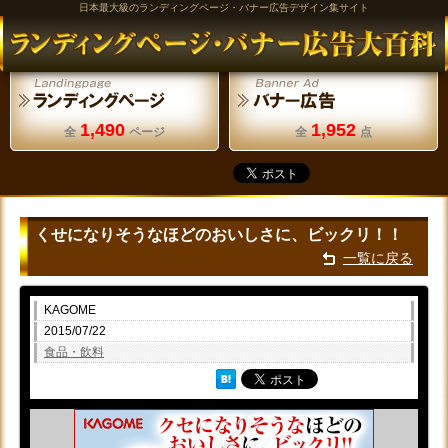
日本最大級のランディングページ・バナー広告デザイン集サイト
1,490
1,952
全
ページ
全
点
くせになりそうなほどのおいしさに、ビックリ！！
一覧に戻る
KAGOME
2015/07/22
食品・飲料