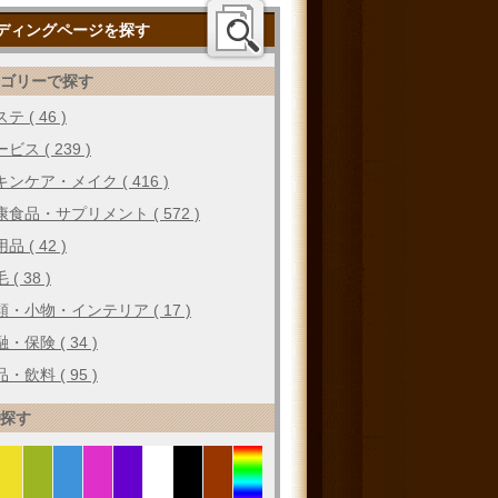
ディングページを探す
テゴリーで探す
テ ( 46 )
ビス ( 239 )
キンケア・メイク ( 416 )
康食品・サプリメント ( 572 )
品 ( 42 )
 ( 38 )
類・小物・インテリア ( 17 )
・保険 ( 34 )
・飲料 ( 95 )
で探す