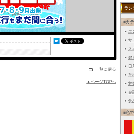
ラン
■カ
エス
サー
ス
健
日用
一覧に戻る
育毛
▲ページTOPへ
衣
金融
食品
■色