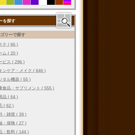
ーを探す
テゴリーで探す
テ ( 66 )
ム ( 20 )
ビス ( 296 )
キンケア・メイク ( 646 )
タル機器 ( 55 )
康食品・サプリメント ( 555 )
品 ( 64 )
 ( 62 )
・雑貨 ( 39 )
・保険 ( 27 )
・飲料 ( 144 )