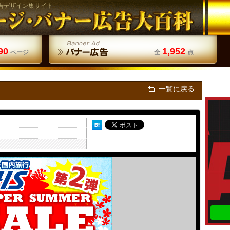
告デザイン集サイト
90
1,952
ページ
全
点
一覧に戻る