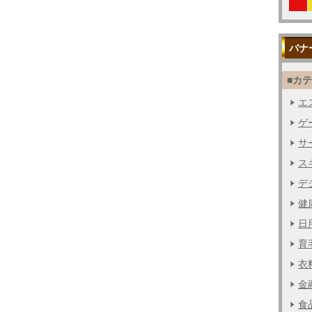
バナ
■カ
エス
ゲー
サー
ス
デジ
健
日用
育毛
衣料
金融
食品