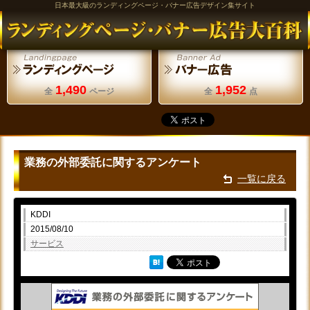
日本最大級のランディングページ・バナー広告デザイン集サイト
1,490
1,952
全
ページ
全
点
業務の外部委託に関するアンケート
一覧に戻る
KDDI
2015/08/10
サービス