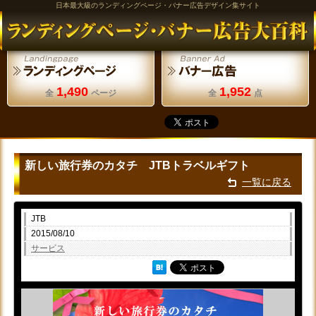
日本最大級のランディングページ・バナー広告デザイン集サイト
1,490
1,952
全
ページ
全
点
新しい旅行券のカタチ JTBトラベルギフト
一覧に戻る
JTB
2015/08/10
サービス