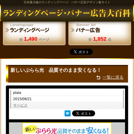
日本最大級のランディングページ・バナー広告デザイン集サイト
1,490
1,952
全
ページ
全
点
新しいぷらら光 品質そのまま安くなる！
一覧に戻る
plala
2015/08/21
サービス