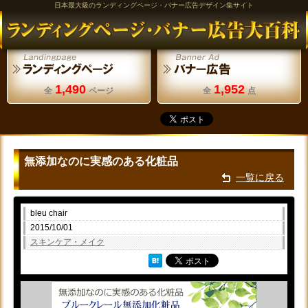
日本最大級のランディングページ・バナー広告デザイン集サイト
1,490
1,952
全
ページ
全
点
無添加なのに実感のある化粧品
一覧に戻る
bleu chair
2015/10/01
スキンケア・メイク