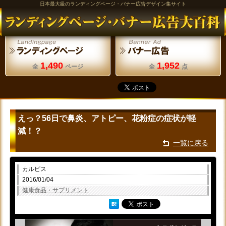
日本最大級のランディングページ・バナー広告デザイン集サイト
1,490
1,952
全
ページ
全
点
えっ？56日で鼻炎、アトピー、花粉症の症状が軽
減！？
一覧に戻る
カルピス
2016/01/04
健康食品・サプリメント