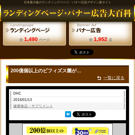
日本最大級のランディングページ・バナー広告デザイン集サイト
1,490
1,952
全
ページ
全
点
200億個以上のビフィズス菌が…
一覧に戻る
DHC
2016/01/13
健康食品・サプリメント