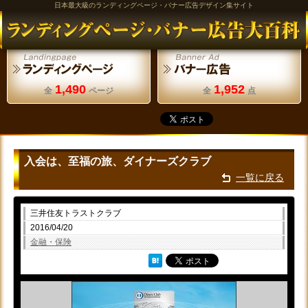
日本最大級のランディングページ・バナー広告デザイン集サイト
1,490
1,952
全
ページ
全
点
入会は、至福の旅、ダイナーズクラブ
一覧に戻る
三井住友トラストクラブ
2016/04/20
金融・保険