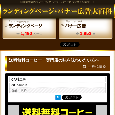
日本最大級のランディングページ・バナー広告デザイン集サイト
1,490
1,952
全
ページ
全
点
送料無料コーヒー 専門店の味を味わいたい方へ
一覧に戻る
CAFÉ工房
2016/04/25
食品・飲料