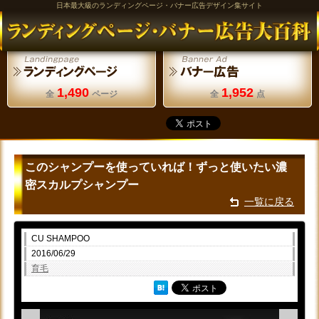
日本最大級のランディングページ・バナー広告デザイン集サイト
1,490
1,952
全
ページ
全
点
このシャンプーを使っていれば！ずっと使いたい濃
密スカルプシャンプー
一覧に戻る
CU SHAMPOO
2016/06/29
育毛