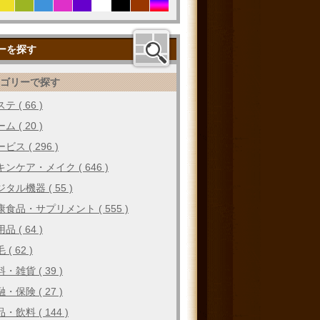
ーを探す
テゴリーで探す
テ ( 66 )
ム ( 20 )
ビス ( 296 )
キンケア・メイク ( 646 )
タル機器 ( 55 )
康食品・サプリメント ( 555 )
品 ( 64 )
 ( 62 )
・雑貨 ( 39 )
・保険 ( 27 )
・飲料 ( 144 )