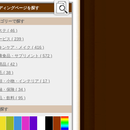
ディングページを探す
テゴリーで探す
テ ( 46 )
ビス ( 239 )
キンケア・メイク ( 416 )
康食品・サプリメント ( 572 )
品 ( 42 )
 ( 38 )
類・小物・インテリア ( 17 )
・保険 ( 34 )
・飲料 ( 95 )
で探す