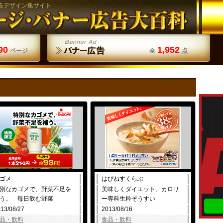
告デザイン集サイト
90
1,952
ページ
全
点
ゴメ
はぴねすくらぶ
別なカゴメで、野菜不足を
美味しくダイエット。カロリ
う。 毎日飲む野菜
ー専科生粋ぞうすい
13/08/27
2013/08/16
品・飲料
食品・飲料