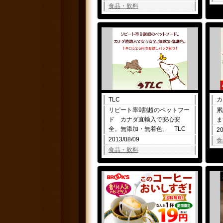
食品・飲料
TLC
カ
リピート率9割超のペットフー
累
ド カナダ直輸入で安心安
ま
全。無添加・無着色。 TLC
20
2013/08/09
食
食品・飲料