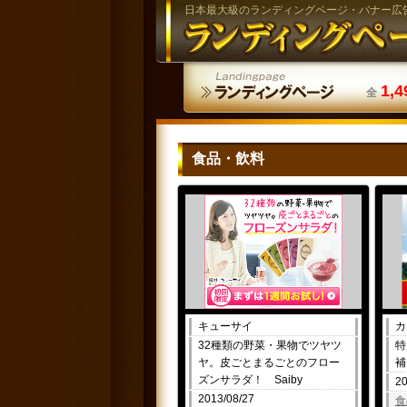
日本最大級のランディングページ・バナー広
1,4
全
食品・飲料
キューサイ
カ
32種類の野菜・果物でツヤツ
特
ヤ。皮ごとまるごとのフロー
補
ズンサラダ！ Saiby
20
2013/08/27
食