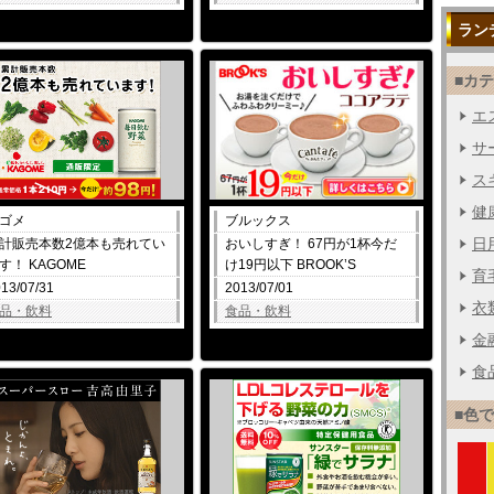
ラン
■カ
エス
サー
ス
健
ゴメ
ブルックス
日用
計販売本数2億本も売れてい
おいしすぎ！ 67円が1杯今だ
す！ KAGOME
け19円以下 BROOK’S
育毛
13/07/31
2013/07/01
衣
品・飲料
食品・飲料
金融
食品
■色