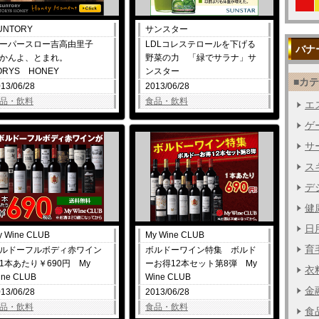
UNTORY
サンスター
ーパースロー吉高由里子
LDLコレステロールを下げる
バナ
じかんよ、とまれ。
野菜の力 「緑でサラナ」サ
ORYS HONEY
ンスター
■カ
13/06/28
2013/06/28
品・飲料
食品・飲料
エス
ゲー
サー
ス
デジ
健
日用
y Wine CLUB
My Wine CLUB
育毛
ルドーフルボディ赤ワイン
ボルドーワイン特集 ボルド
1本あたり￥690円 My
ーお得12本セット第8弾 My
衣料
ine CLUB
Wine CLUB
金融
13/06/28
2013/06/28
品・飲料
食品・飲料
食品