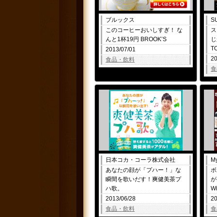
ブルックス
S
このコーヒーおいしすぎ！ な
ス
んと1杯19円 BROOK’S
T
2013/07/01
20
食品・飲料
食
日本コカ・コーラ株式会社
M
あなたの顔が「プハー！」な
ボ
瞬間を歌いだす！爽健美茶プ
が
ハ歌。
W
2013/06/28
20
食品・飲料
食