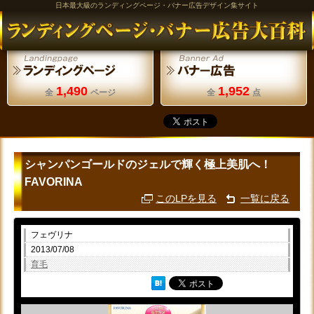
日本最大級のランディングページ・バナー広告デザイン集サイト
1,490
1,952
全
ページ
全
点
シャンパンゴールドのジェルで輝く極上美肌へ！
FAVORINA
このLPを見る
一覧に戻る
フェヴリナ
2013/07/08
育毛