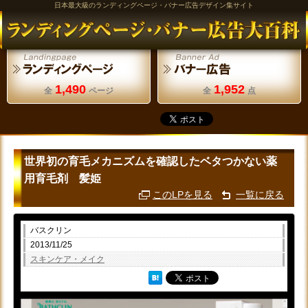
日本最大級のランディングページ・バナー広告デザイン集サイト
1,490
1,952
全
ページ
全
点
世界初の育毛メカニズムを確認したベタつかない薬
用育毛剤 髪姫
このLPを見る
一覧に戻る
バスクリン
2013/11/25
スキンケア・メイク