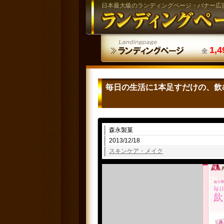
日本最大級のランディングページ・バナー広
1,4
全
毎日の生活に1本足すだけの、飲
森永製菓
2013/12/18
スキンケア・メイク