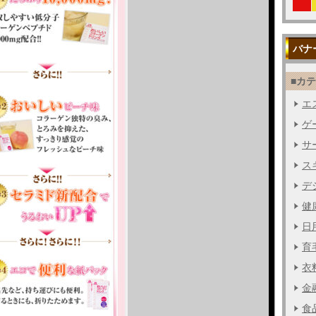
バナ
■カ
エス
ゲー
サー
ス
デジ
健
日用
育毛
衣料
金融
食品