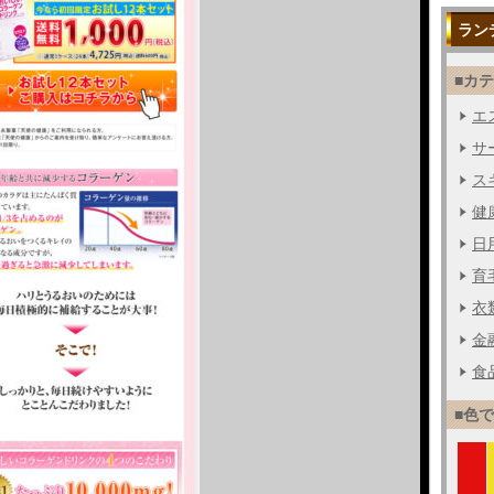
ラン
■カ
エス
サー
ス
健
日用
育毛
衣
金融
食品
■色