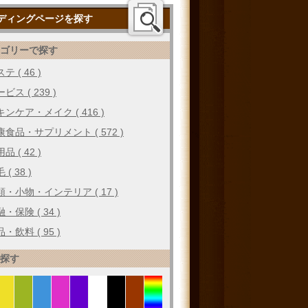
ディングページを探す
テゴリーで探す
テ ( 46 )
ビス ( 239 )
キンケア・メイク ( 416 )
康食品・サプリメント ( 572 )
品 ( 42 )
 ( 38 )
類・小物・インテリア ( 17 )
・保険 ( 34 )
・飲料 ( 95 )
で探す