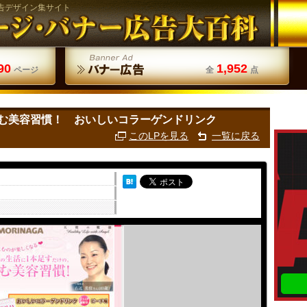
告デザイン集サイト
90
1,952
ページ
全
点
む美容習慣！ おいしいコラーゲンドリンク
このLPを見る
一覧に戻る