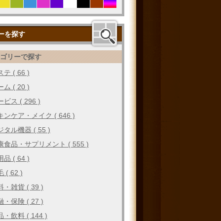
ーを探す
テゴリーで探す
テ ( 66 )
ム ( 20 )
ビス ( 296 )
キンケア・メイク ( 646 )
タル機器 ( 55 )
康食品・サプリメント ( 555 )
品 ( 64 )
 ( 62 )
・雑貨 ( 39 )
・保険 ( 27 )
・飲料 ( 144 )