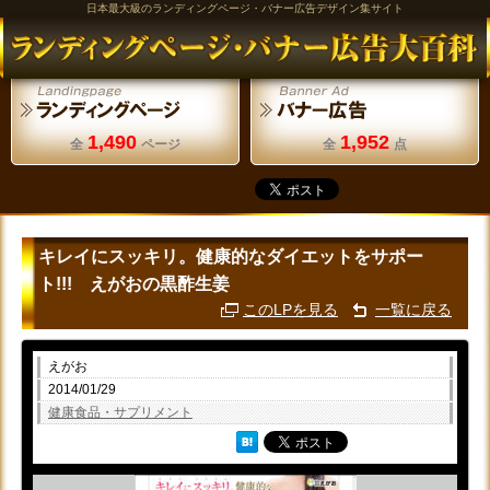
日本最大級のランディングページ・バナー広告デザイン集サイト
1,490
1,952
全
ページ
全
点
キレイにスッキリ。健康的なダイエットをサポー
ト!!! えがおの黒酢生姜
このLPを見る
一覧に戻る
えがお
2014/01/29
健康食品・サプリメント