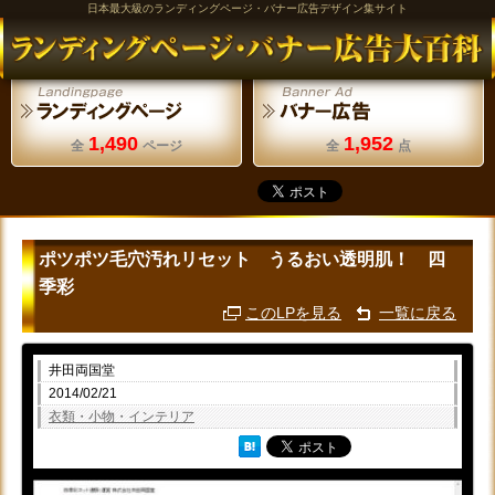
日本最大級のランディングページ・バナー広告デザイン集サイト
1,490
1,952
全
ページ
全
点
ポツポツ毛穴汚れリセット うるおい透明肌！ 四
季彩
このLPを見る
一覧に戻る
井田両国堂
2014/02/21
衣類・小物・インテリア