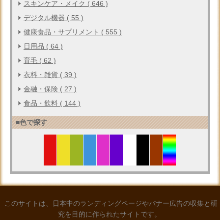
スキンケア・メイク ( 646 )
デジタル機器 ( 55 )
健康食品・サプリメント ( 555 )
日用品 ( 64 )
育毛 ( 62 )
衣料・雑貨 ( 39 )
金融・保険 ( 27 )
食品・飲料 ( 144 )
■色で探す
このサイトは、日本中のランディングページやバナー広告の収集と研
究を目的に作られたサイトです。