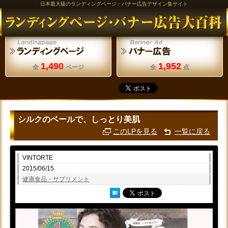
日本最大級のランディングページ・バナー広告デザイン集サイト
1,490
1,952
全
ページ
全
点
シルクのベールで、しっとり美肌
このLPを見る
一覧に戻る
VINTORTE
2015/06/15
健康食品・サプリメント