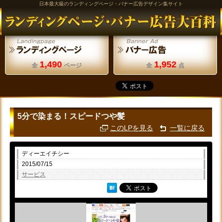
日本最大級のランディングページ・バナー広告デザイン集サイト
1,490
1,952
全
ページ
全
点
5分で染まる！スピードつや髪
このLPを見る
一覧に戻る
ディーエイチシー
2015/07/15
サービス