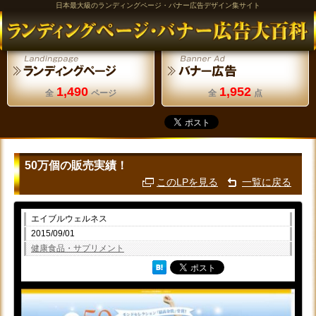
日本最大級のランディングページ・バナー広告デザイン集サイト
1,490
1,952
全
ページ
全
点
50万個の販売実績！
このLPを見る
一覧に戻る
エイブルウェルネス
2015/09/01
健康食品・サプリメント