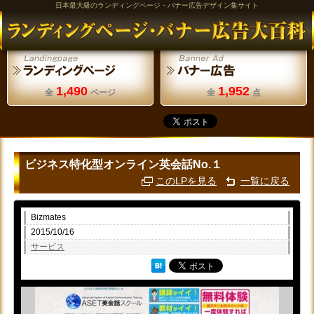
日本最大級のランディングページ・バナー広告デザイン集サイト
1,490
1,952
全
ページ
全
点
ビジネス特化型オンライン英会話No.１
このLPを見る
一覧に戻る
Bizmates
2015/10/16
サービス