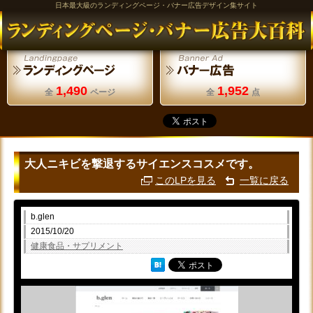
日本最大級のランディングページ・バナー広告デザイン集サイト
1,490
1,952
全
ページ
全
点
大人ニキビを撃退するサイエンスコスメです。
このLPを見る
一覧に戻る
b.glen
2015/10/20
健康食品・サプリメント