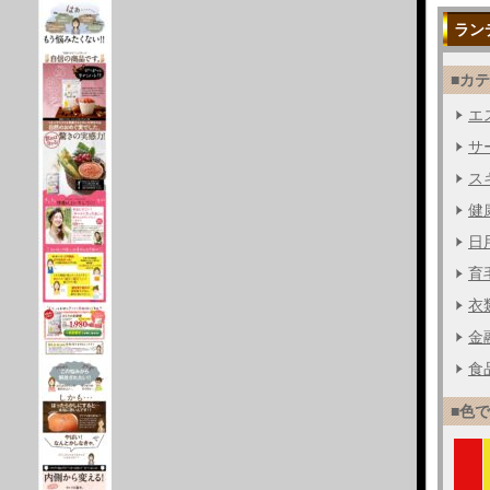
ラン
■カ
エス
サー
ス
健
日用
育毛
衣
金融
食品
■色