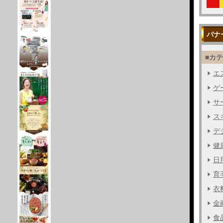
バナ
■カ
エス
ゲー
サー
ス
デジ
健
日用
育毛
衣料
金融
食品