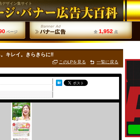
告デザイン集サイト
90
1,952
ページ
全
点
る。キレイ。きらきらに‼
このLPを見る
一覧に戻る