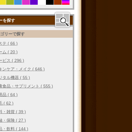
ーを探す
テゴリーで探す
テ ( 66 )
ム ( 20 )
ビス ( 296 )
キンケア・メイク ( 646 )
タル機器 ( 55 )
康食品・サプリメント ( 555 )
品 ( 64 )
 ( 62 )
・雑貨 ( 39 )
・保険 ( 27 )
・飲料 ( 144 )