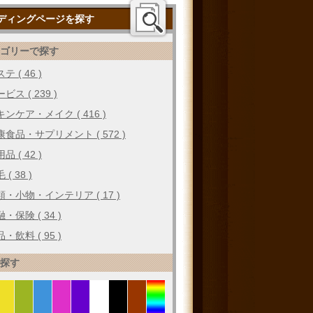
ディングページを探す
テゴリーで探す
テ ( 46 )
ビス ( 239 )
キンケア・メイク ( 416 )
康食品・サプリメント ( 572 )
品 ( 42 )
 ( 38 )
類・小物・インテリア ( 17 )
・保険 ( 34 )
・飲料 ( 95 )
で探す