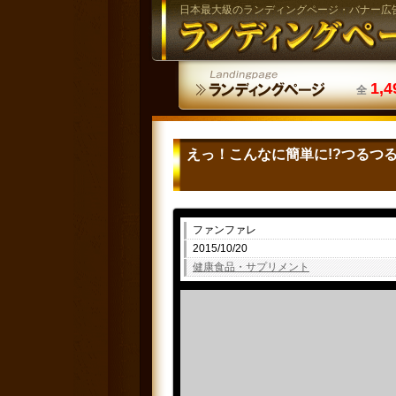
日本最大級のランディングページ・バナー広
1,4
全
えっ！こんなに簡単に!?つるつ
ファンファレ
2015/10/20
健康食品・サプリメント