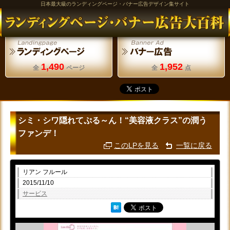
日本最大級のランディングページ・バナー広告デザイン集サイト
1,490
1,952
全
ページ
全
点
シミ・シワ隠れてぷる～ん！“美容液クラス”の潤う
ファンデ！
このLPを見る
一覧に戻る
リアン フルール
2015/11/10
サービス