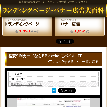
日本最大級のランディングページ・バナー広告デザイン集サイト
1,490
1,952
全
ページ
全
点
格安SIMカードならBB.excite モバイルLTE
このLPを見る
一覧に戻る
BB.excite.
2015/11/12
健康食品・サプリメント