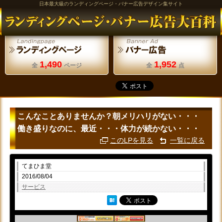
日本最大級のランディングページ・バナー広告デザイン集サイト
1,490
1,952
全
ページ
全
点
こんなことありませんか？朝メリハリがない・・・
働き盛りなのに、最近・・・体力が続かない・・・
このLPを見る
一覧に戻る
てまひま堂
2016/08/04
サービス