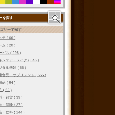
ーを探す
テゴリーで探す
テ ( 66 )
ム ( 20 )
ビス ( 296 )
キンケア・メイク ( 646 )
タル機器 ( 55 )
康食品・サプリメント ( 555 )
品 ( 64 )
 ( 62 )
・雑貨 ( 39 )
・保険 ( 27 )
・飲料 ( 144 )