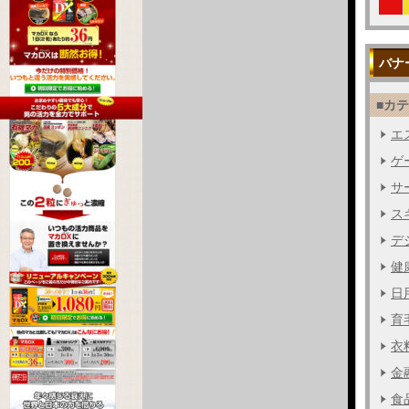
バナ
■カ
エス
ゲー
サー
ス
デジ
健
日用
育毛
衣料
金融
食品