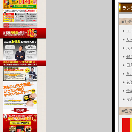
ラン
■カ
エス
サー
ス
健
日用
育毛
衣
金融
食品
■色