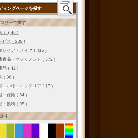
ディングページを探す
テゴリーで探す
テ ( 46 )
ビス ( 239 )
キンケア・メイク ( 416 )
康食品・サプリメント ( 572 )
品 ( 42 )
 ( 38 )
類・小物・インテリア ( 17 )
・保険 ( 34 )
・飲料 ( 95 )
で探す