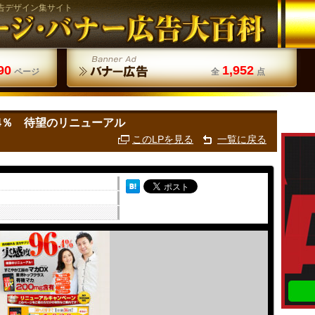
告デザイン集サイト
90
1,952
ページ
全
点
.4％ 待望のリニューアル
このLPを見る
一覧に戻る