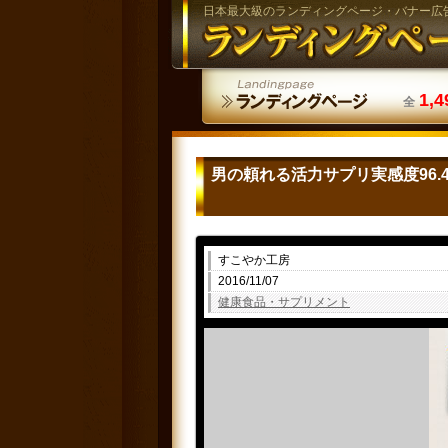
日本最大級のランディングページ・バナー広
1,4
全
男の頼れる活力サプリ実感度96
すこやか工房
2016/11/07
健康食品・サプリメント