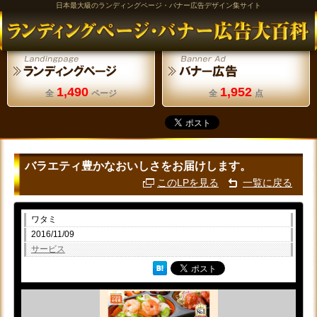
日本最大級のランディングページ・バナー広告デザイン集サイト
1,490
1,952
全
ページ
全
点
バラエティ豊かなおいしさをお届けします。
このLPを見る
一覧に戻る
ワタミ
2016/11/09
サービス