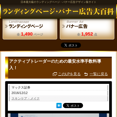
日本最大級のランディングページ・バナー広告デザイン集サイト
1,490
1,952
全
ページ
全
点
アクティブトレーダーのための最安水準手数料導
入！
このLPを見る
一覧に戻る
マックス証券
2016/12/12
スキンケア・メイク