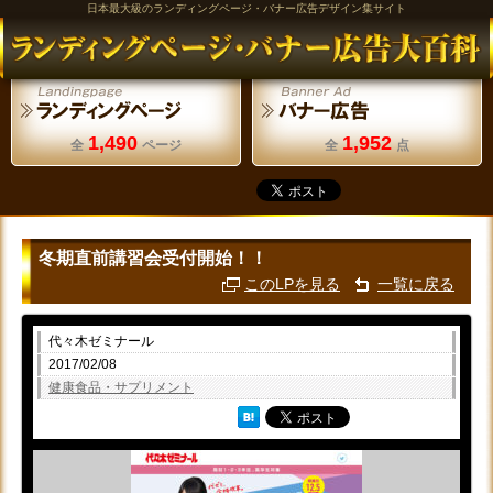
日本最大級のランディングページ・バナー広告デザイン集サイト
1,490
1,952
全
ページ
全
点
冬期直前講習会受付開始！！
このLPを見る
一覧に戻る
代々木ゼミナール
2017/02/08
健康食品・サプリメント