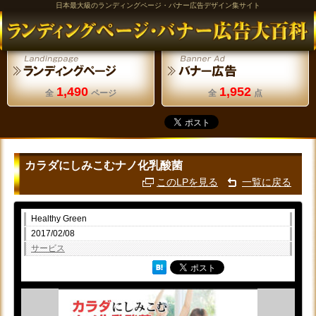
日本最大級のランディングページ・バナー広告デザイン集サイト
1,490
1,952
全
ページ
全
点
カラダにしみこむナノ化乳酸菌
このLPを見る
一覧に戻る
Healthy Green
2017/02/08
サービス