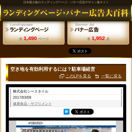
日本最大級のランディングページ・バナー広告デザイン集サイト
1,490
1,952
全
ページ
全
点
空き地を有効利用するには？駐車場経営
このLPを見る
一覧に戻る
株式会社シースタイル
2017/03/09
健康食品・サプリメント