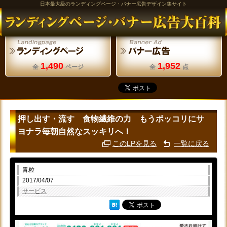
日本最大級のランディングページ・バナー広告デザイン集サイト
1,490
1,952
全
ページ
全
点
押し出す・流す 食物繊維の力 もうポッコリにサ
ヨナラ毎朝自然なスッキリへ！
このLPを見る
一覧に戻る
青粒
2017/04/07
サービス