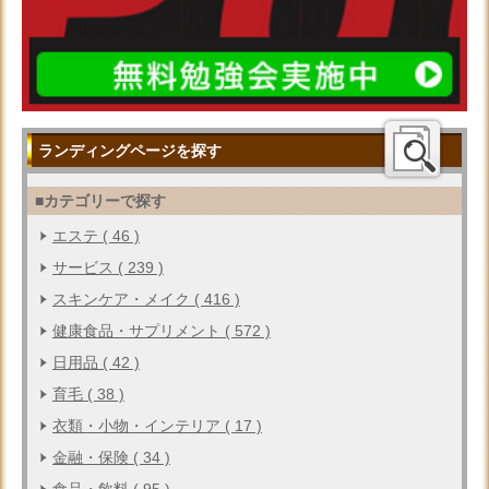
ランディングページを探す
■カテゴリーで探す
エステ ( 46 )
サービス ( 239 )
スキンケア・メイク ( 416 )
健康食品・サプリメント ( 572 )
日用品 ( 42 )
育毛 ( 38 )
衣類・小物・インテリア ( 17 )
金融・保険 ( 34 )
食品・飲料 ( 95 )