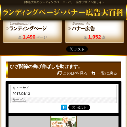
日本最大級のランディングページ・バナー広告デザイン集サイト
1,490
1,952
全
ページ
全
点
ひざ関節の曲げ伸ばしを助けます。
このLPを見る
一覧に戻る
キューサイ
2017/04/13
サービス