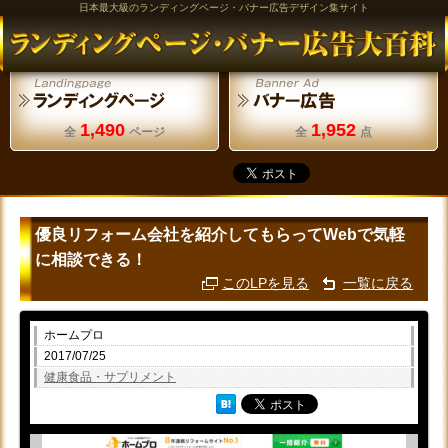
日本最大級のランディングページ・バナー広告デザイン集サイト
1,490
1,952
全
ページ
全
点
優良リフォーム会社を紹介してもらってWebで気軽
に相談できる！
このLPを見る
一覧に戻る
ホームプロ
2017/07/25
健康食品・サプリメント