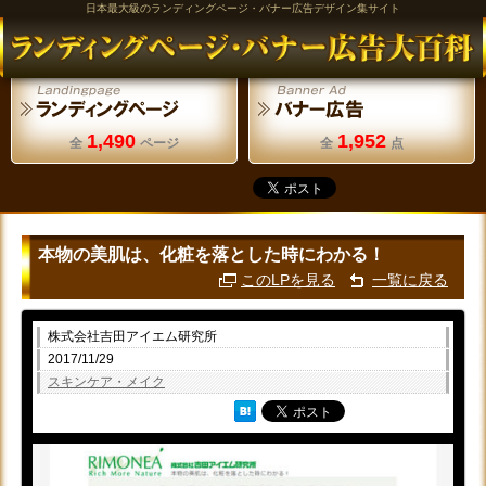
日本最大級のランディングページ・バナー広告デザイン集サイト
1,490
1,952
全
ページ
全
点
本物の美肌は、化粧を落とした時にわかる！
このLPを見る
一覧に戻る
株式会社吉田アイエム研究所
2017/11/29
スキンケア・メイク