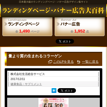
日本最大級のランディングページ・バナー広告デザイン集サイト
1,490
1,952
全
ページ
全
点
量より質の生まれるコラーゲン
このLPを見る
一覧に戻る
株式会社生活総合サービス
2017/12/11
健康食品・サプリメント