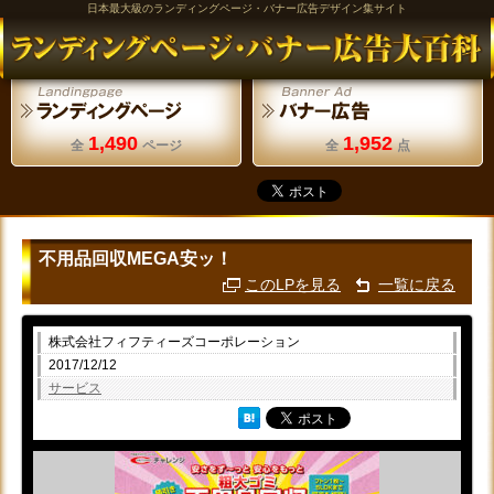
日本最大級のランディングページ・バナー広告デザイン集サイト
1,490
1,952
全
ページ
全
点
不用品回収MEGA安ッ！
このLPを見る
一覧に戻る
株式会社フィフティーズコーポレーション
2017/12/12
サービス