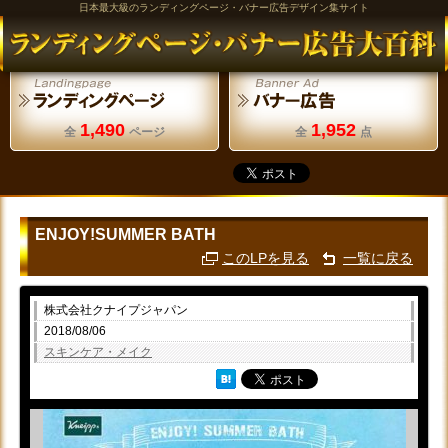
日本最大級のランディングページ・バナー広告デザイン集サイト
1,490
1,952
全
ページ
全
点
ENJOY!SUMMER BATH
このLPを見る
一覧に戻る
株式会社クナイプジャパン
2018/08/06
スキンケア・メイク