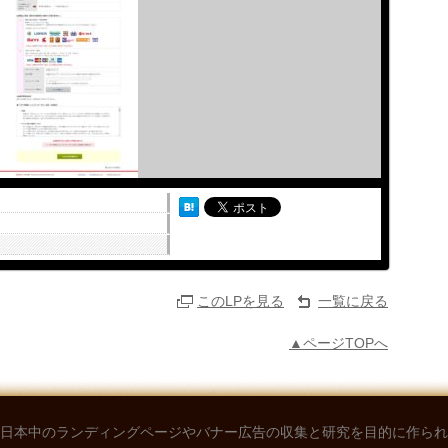
このLPを見る
一覧に戻る
▲ページTOPへ
日本中のランディングページやバナー広告の収集と研究を目的に作られ