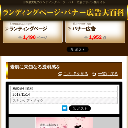
日本最大級のランディングページ・バナー広告デザイン集サイト
1,490
1,952
全
ページ
全
点
素肌に未知なる透明感を
このLPを見る
一覧に戻る
株式会社協和
2018/11/14
スキンケア・メイク